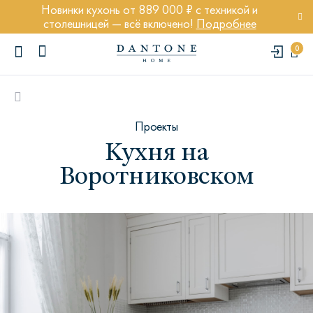
Новинки кухонь от 889 000 ₽ с техникой и
столешницей — всё включено!
Подробнее
0
Проекты
Кухня на
Воротниковском
ПОПУЛЯРНЫЕ ЗАПРОСЫ
Диван Марсель
Кресло Энди
Кровать Ньюбери
Стул Престон
Textures