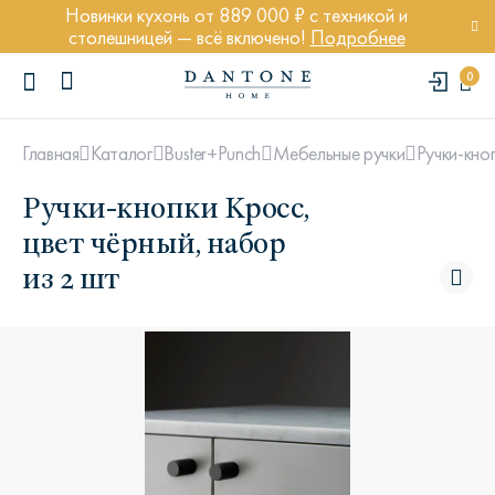
Новинки кухонь от 889 000 ₽ с техникой и
столешницей — всё включено!
Подробнее
0
Ручки-кно
Главная
Каталог
Buster+Punch
Мебельные ручки
Ручки-кнопки Кросс,
цвет чёрный, набор
из 2 шт
ПОПУЛЯРНЫЕ ЗАПРОСЫ
Диван Марсель
Кресло Энди
Кровать Ньюбери
Стул Престон
Textures