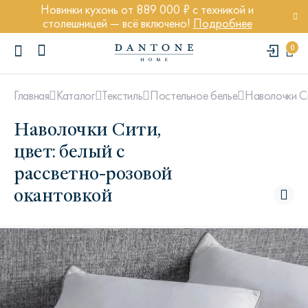
Новинки кухонь от 889 000 ₽ с техникой и
столешницей — всё включено!
Подробнее
0
Наволочки Си
Главная
Каталог
Текстиль
Постельное белье
Наволочки Сити,
цвет: белый с
рассветно-розовой
ПОПУЛЯРНЫЕ ЗАПРОСЫ
окантовкой
Диван Марсель
Кресло Энди
Кровать Ньюбери
Стул Престон
Textures