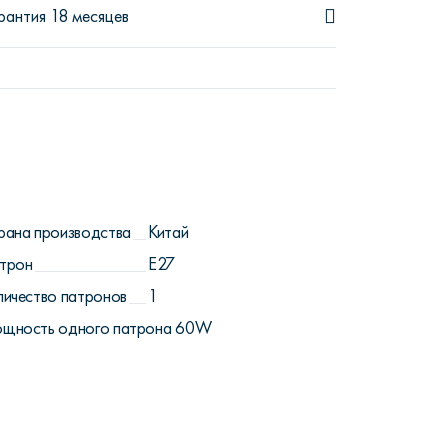
рантия 18 месяцев
рана производства
Китай
трон
E27
личество патронов
1
щность одного патрона
60W