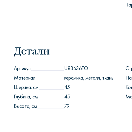
Га
Детали
Артикул
U83636TO
Ст
Материал
керамика, металл, ткань
Па
Ширина, см
45
Ко
Глубина, см
45
Мо
Высота, см
79