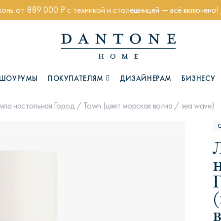
хонь от 889 000 ₽ с техникой и столешницей — всё включено!
ШОУРУМЫ
ПОКУПАТЕЛЯМ
ДИЗАЙНЕРАМ
БИЗНЕСУ
па настольная Город / Town (цвет морская волна / sea wave)
Коллекции
Глазго
Хэмптон
Ч
в