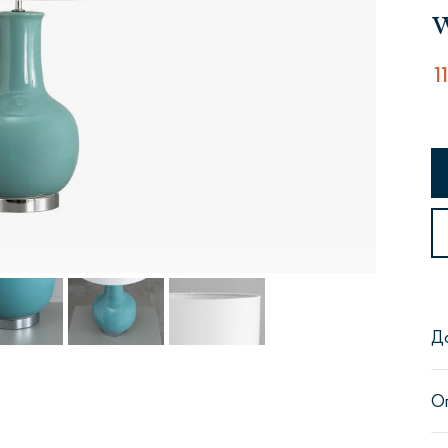
1
Сити
Джей
Б
Тауэр
Брутал
Б
Д
О