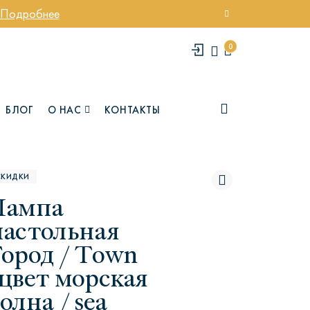
Подробнее
0
БЛОГ
О НАС
КОНТАКТЫ
СКИДКИ
Лампа
настольная
Город / Town
(цвет морская
елси
Юми
олна / sea