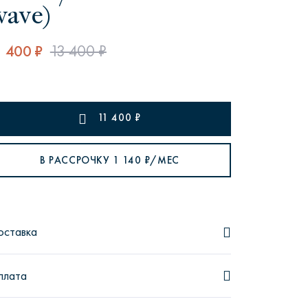
wave)
1 400 ₽
13 400 ₽
рутал22
Аптаун
11 400
₽
В РАССРОЧКУ
1 140
₽/МЕС
эйсик
№1
оставка
плата