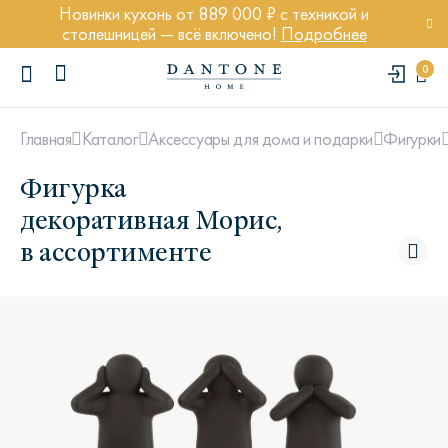
Новинки кухонь от 889 000 ₽ с техникой и
столешницей — всё включено!
Подробнее
0
Главная
Каталог
Аксессуары для дома и подарки
Фигурки
Фигурка
декоративная Морис,
в ассортименте
ПОПУЛЯРНЫЕ ЗАПРОСЫ
Диван Марсель
Кресло Энди
Кровать Ньюбери
Стул Престон
Textures