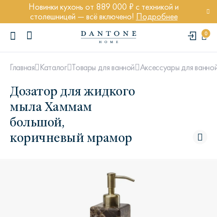
Новинки кухонь от 889 000 ₽ с техникой и
столешницей — всё включено!
Подробнее
0
Главная
Каталог
Товары для ванной
Аксессуары для ванно
Дозатор для жидкого
мыла Хаммам
большой,
ПОПУЛЯРНЫЕ ЗАПРОСЫ
коричневый мрамор
Диван Марсель
Кресло Энди
Кровать Ньюбери
Стул Престон
Textures