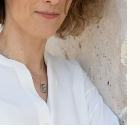
рутал22
Аптаун
эйсик
№1