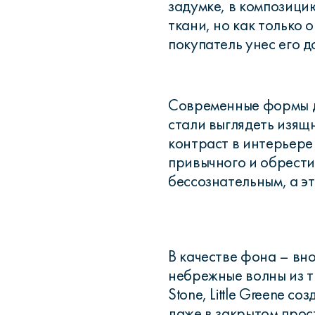
задумке, в композицию
ткани, но как только 
покупатель унес его д
Современные формы д
стали выглядеть изящ
контраст в интерьере
привычного и обрести
бессознательным, а эт
В качестве фона – вн
небрежные волны из т
Stone, Little Greene 
даже в закрытом прос