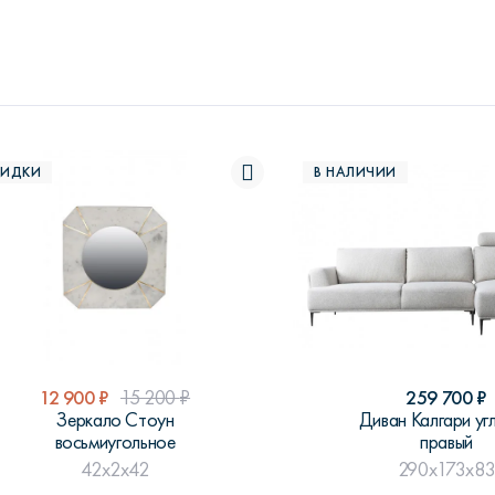
КИДКИ
В НАЛИЧИИ
12 900
₽
15 200
₽
259 700
₽
Зеркало Стоун
Диван Калгари уг
восьмиугольное
правый
42x2x42
290x173x8