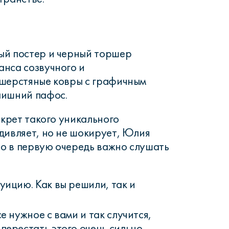
ый постер и черный торшер
нса созвучного и
 шерстяные ковры с графичным
лишний пафос.
екрет такого уникального
дивляет, но не шокирует, Юлия
что в первую очередь важно слушать
уицию. Как вы решили, так и
е нужное с вами и так случится,
перестать этого очень сильно