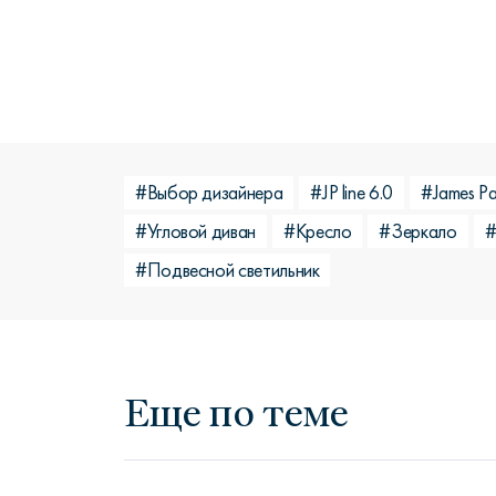
#Выбор дизайнера
#JP line 6.0
#James Pa
#Угловой диван
#Кресло
#Зеркало
#
#Подвесной светильник
Еще по теме