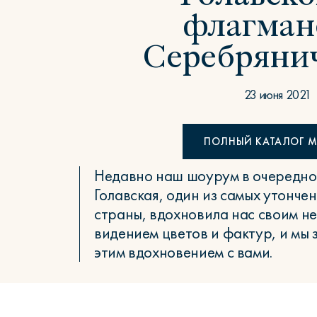
флагман
Стул Престон
Визуализация в подарок
Готовые сеты
Серебряни
Textures
Программа лояльности
Акции
Скидки
Кухни
Подарочные карты
23 июня 2021
Классические и современные
ПОЛНЫЙ КАТАЛОГ М
Недавно наш шоурум в очередно
Голавская, один из самых утонче
страны, вдохновила нас своим 
видением цветов и фактур, и мы 
этим вдохновением с вами.