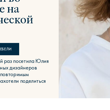
е на
ческой
Сити
Джей
Б
ЕБЕЛИ
й раз посетила Юлия
нных дизайнеров
неповторимым
Тауэр
Брутал
Б
захотели поделиться