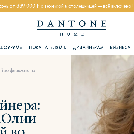
хонь от 889 000 ₽ с техникой и столешницей — всё включено!
ШОУРУМЫ
ПОКУПАТЕЛЯМ
ДИЗАЙНЕРАМ
БИЗНЕСУ
й во флагмане на
Коллекции
йнера:
 Юлии
Глазго
Хэмптон
Ч
й во