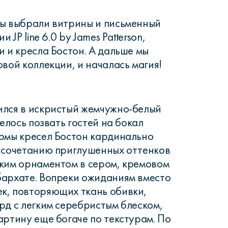
мы выбрали витрины и письменный
 JP line 6.0 by James Patterson,
и и кресла Бостон. А дальше мы
вой коллекции, и началась магия!
ился в искристый жемчужно-белый
телось позвать гостей на бокал
рмы кресел Бостон кардинально
 сочетанию приглушенных оттенков
ким орнаментом в сером, кремовом
бархате. Вопреки ожиданиям вместо
к, повторяющих ткань обивки,
рд с легким серебристым блеском,
артину еще богаче по текстурам. По