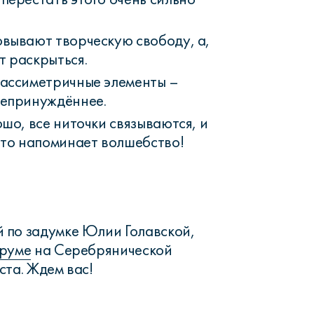
овывают творческую свободу, а,
т раскрыться.
 ассиметричные элементы –
непринуждённее.
ошо, все ниточки связываются, и
это напоминает волшебство!
 по задумке Юлии Голавской,
уруме
на Серебрянической
ста. Ждем вас!