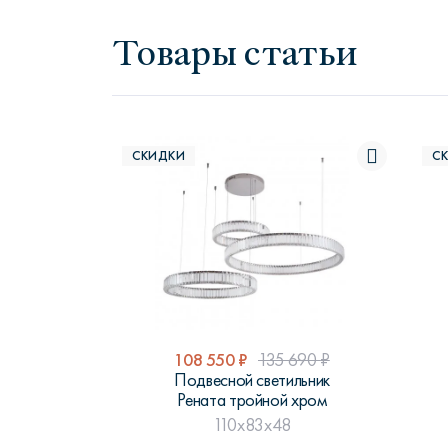
Товары статьи
СКИДКИ
С
108 550
₽
135 690
₽
Подвесной светильник
Рената тройной хром
110x83x48